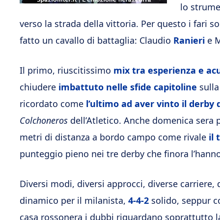
lo strume
verso la strada della vittoria. Per questo i far
fatto un cavallo di battaglia: Claudio
Ranieri
e M
Il primo, riuscitissimo
mix tra esperienza e ac
chiudere
imbattuto nelle sfide capitoline
sulla
ricordato come
l’ultimo ad aver vinto il derby
Colchoneros
dell’Atletico. Anche domenica sera pe
metri di distanza a bordo campo come rivale
il 
punteggio pieno nei tre derby che finora l’hanno
Diversi modi, diversi approcci, diverse carriere, 
dinamico per il milanista,
4-4-2
solido, seppur co
casa rossonera i dubbi riguardano soprattutto 