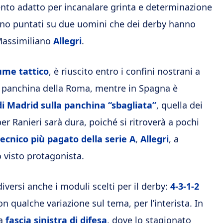
nto adatto per incanalare grinta e determinazione
i sono puntati su due uomini che dei derby hanno
assimiliano
Allegri
.
ume tattico
, è riuscito entro i confini nostrani a
 panchina della Roma, mentre in Spagna è
 di Madrid sulla panchina “sbagliata”
, quella dei
r Ranieri sarà dura, poiché si ritroverà a pochi
tecnico più pagato della serie A
,
Allegri
, a
 visto protagonista.
diversi anche i moduli scelti per il derby:
4-3-1-2
n qualche variazione sul tema, per l’interista. In
la
fascia sinistra di difesa
, dove lo stagionato