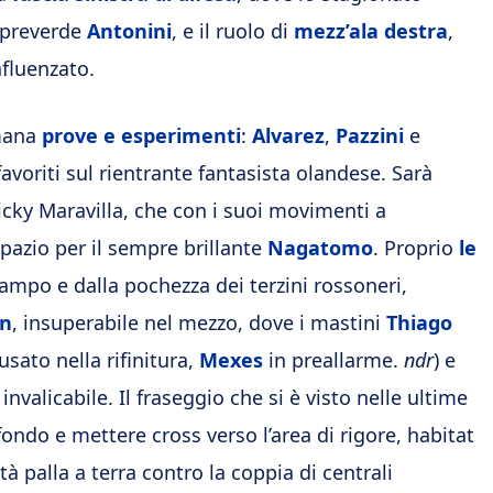
mpreverde
Antonini
, e il ruolo di
mezz’ala destra
,
fluenzato.
imana
prove e esperimenti
:
Alvarez
,
Pazzini
e
voriti sul rientrante fantasista olandese. Sarà
Ricky Maravilla, che con i suoi movimenti a
spazio per il sempre brillante
Nagatomo
. Proprio
le
campo e dalla pochezza dei terzini rossoneri,
an
, insuperabile nel mezzo, dove i mastini
Thiago
ato nella rifinitura,
Mexes
in preallarme.
ndr
) e
valicabile. Il fraseggio che si è visto nelle ultime
fondo e mettere cross verso l’area di rigore, habitat
oltà palla a terra contro la coppia di centrali