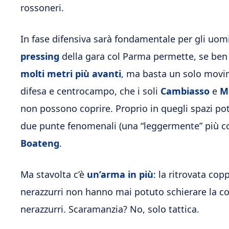
rossoneri.
In fase difensiva sarà fondamentale per gli uomi
pressing
della gara col Parma permette, se ben
molti metri più avanti
, ma basta un solo movim
difesa e centrocampo, che i soli
Cambiasso
e
M
non possono coprire. Proprio in quegli spazi po
due punte fenomenali (una “leggermente” più conc
Boateng
.
Ma stavolta c’è
un’arma in più
: la ritrovata cop
nerazzurri non hanno mai potuto schierare la cop
nerazzurri. Scaramanzia? No, solo tattica.