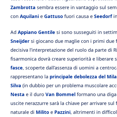
Zambrotta
sembra essere in vantaggio sul se
con
Aquilani
e
Gattuso
fuori causa e
Seedorf
in
Ad
Appiano Gentile
si sono susseguiti in sett
Sneijder
si giocano due maglie con i primi due fa
decisiva l’interpretazione del ruolo da parte di 
fisarmonica dovrà creare superiorità e liberare 
fasce
, scoperte dall’assenza di uomini a centro
rappresentano la
principale debolezza del Mil
Silva
(in dubbio per un problema muscolare accus
Nesta
e il duro
Van Bommel
formano una diga in
uscite nerazzurre sarà la chiave per arrivare sul 
naturale di
Milito
e
Pazzini
, altrimenti in diffic