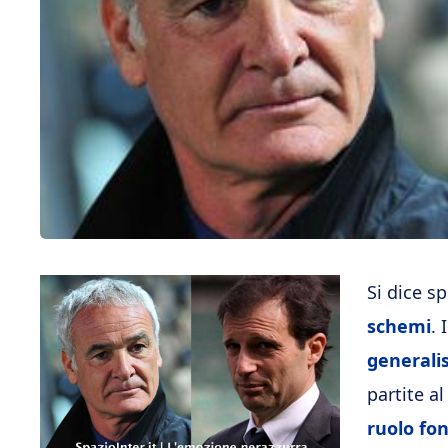
Si dice s
schemi
. 
general
partite a
ruolo fo