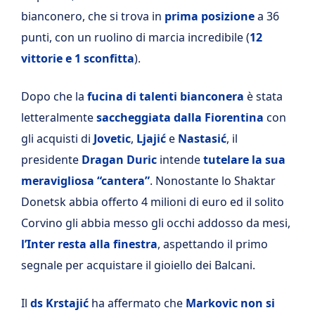
bianconero, che si trova in
prima posizione
a 36
punti, con un ruolino di marcia incredibile (
12
vittorie e 1 sconfitta
).
Dopo che la
fucina di talenti bianconera
è stata
letteralmente
saccheggiata dalla Fiorentina
con
gli acquisti di
Jovetic
,
Ljajić
e
Nastasić
, il
presidente
Dragan Duric
intende
tutelare la sua
meravigliosa “cantera”
. Nonostante lo Shaktar
Donetsk abbia offerto 4 milioni di euro ed il solito
Corvino gli abbia messo gli occhi addosso da mesi,
l’Inter resta alla finestra
, aspettando il primo
segnale per acquistare il gioiello dei Balcani.
Il
ds Krstajić
ha affermato che
Markovic non si