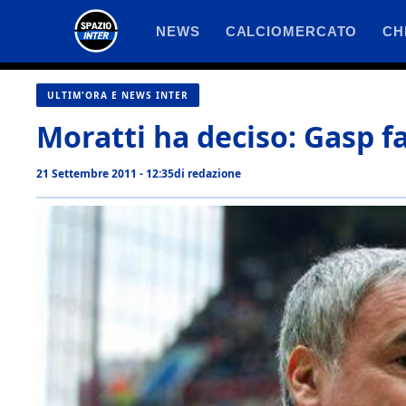
Vai
NEWS
CALCIOMERCATO
CH
al
contenuto
ULTIM'ORA E NEWS INTER
Moratti ha deciso: Gasp fa 
21 Settembre 2011 - 12:35
di
redazione