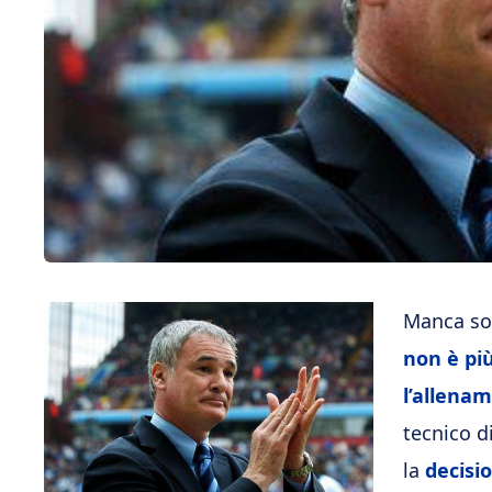
Manca sol
non è più
l’allena
tecnico d
la
decisi