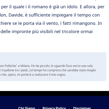
er il quale i il romano è già un idolo. E allora, per
don, Davide, è sufficiente impiegare il tempo con
hiere se le porta via il vento, i fatti rimangono. In
delle impronte più visibili nel tricolore ormai
e Politiche" a Milano. Fin da piccolo, lo sguardo fisso verso una sola
on il pallone tra i piedi, col tempo ho compreso che sarebbe stato meglio
ro che, spero, mi porterà a realizzare il mio sogno.
Chi Siamo
Privacy Policy
Disclaimer