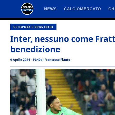
Vai
NEWS
CALCIOMERCATO
CH
al
contenuto
ULTIM'ORA E NEWS INTER
Inter, nessuno come Fratte
benedizione
9 Aprile 2024 - 19:40
di
Francesco Flauto