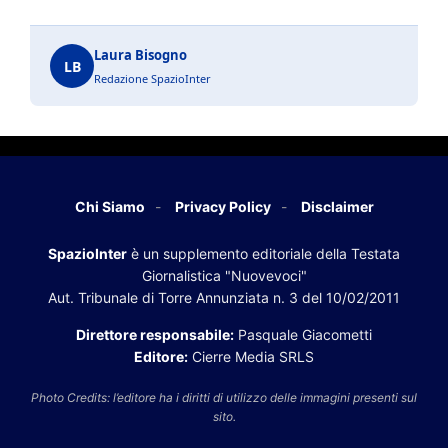
Laura Bisogno
LB
Redazione SpazioInter
Chi Siamo
Privacy Policy
Disclaimer
SpazioInter
è un supplemento editoriale della Testata
Giornalistica "Nuovevoci"
Aut. Tribunale di Torre Annunziata n. 3 del 10/02/2011
Direttore responsabile:
Pasquale Giacometti
Editore:
Cierre Media SRLS
Photo Credits: l’editore ha i diritti di utilizzo delle immagini presenti sul
sito.