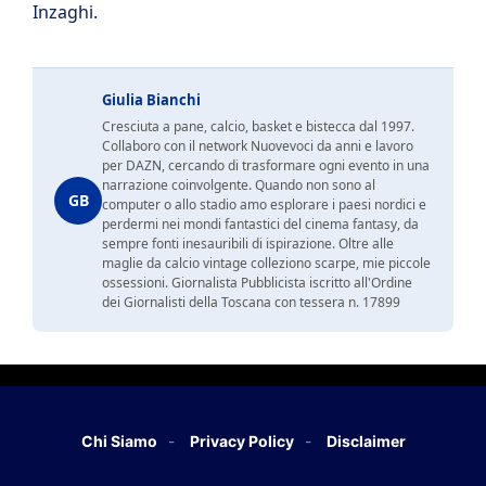
Inzaghi.
Giulia Bianchi
Cresciuta a pane, calcio, basket e bistecca dal 1997.
Collaboro con il network Nuovevoci da anni e lavoro
per DAZN, cercando di trasformare ogni evento in una
narrazione coinvolgente. Quando non sono al
GB
computer o allo stadio amo esplorare i paesi nordici e
perdermi nei mondi fantastici del cinema fantasy, da
sempre fonti inesauribili di ispirazione. Oltre alle
maglie da calcio vintage colleziono scarpe, mie piccole
ossessioni. Giornalista Pubblicista iscritto all'Ordine
dei Giornalisti della Toscana con tessera n. 17899
Chi Siamo
Privacy Policy
Disclaimer