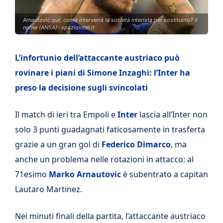
Arnautovic out, come interverrà la società interista per sostituirlo? Il
nome (ANSA)- spaziointer.it
L’infortunio dell’attaccante austriaco può
rovinare i piani di Simone Inzaghi: l’Inter ha
preso la decisione sugli svincolati
Il match di ieri tra Empoli e
Inter
lascia all’Inter non
solo 3 punti guadagnati faticosamente in trasferta
grazie a un gran gol di
Federico Dimarco
, ma
anche un problema nelle rotazioni in attacco: al
71esimo
Marko Arnautovic
è subentrato a capitan
Lautaro Martinez.
Nei minuti finali della partita, l’attaccante austriaco