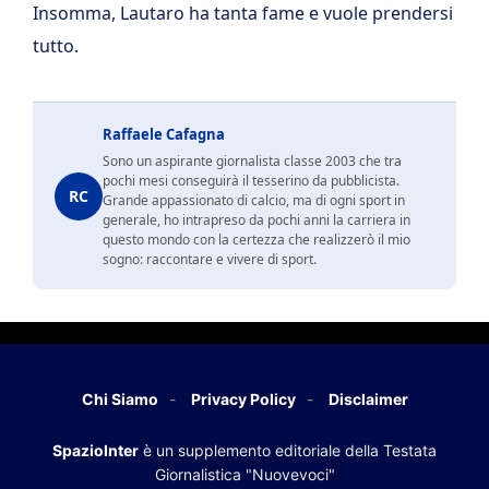
Insomma, Lautaro ha tanta fame e vuole prendersi
tutto.
Raffaele Cafagna
Sono un aspirante giornalista classe 2003 che tra
pochi mesi conseguirà il tesserino da pubblicista.
RC
Grande appassionato di calcio, ma di ogni sport in
generale, ho intrapreso da pochi anni la carriera in
questo mondo con la certezza che realizzerò il mio
sogno: raccontare e vivere di sport.
Chi Siamo
Privacy Policy
Disclaimer
SpazioInter
è un supplemento editoriale della Testata
Giornalistica "Nuovevoci"