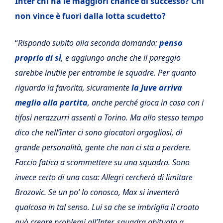
Inter chi ha le maggiori chance di successo? Chi
non vince è fuori dalla lotta scudetto?
“
Rispondo subito alla seconda domanda:
penso
proprio di sì
, e aggiungo anche che il pareggio
sarebbe inutile per entrambe le squadre. Per quanto
riguarda la favorita, sicuramente
la Juve arriva
meglio alla partita
, anche perché gioca in casa con i
tifosi nerazzurri assenti a Torino. Ma allo stesso tempo
dico che nell’Inter ci sono giocatori orgogliosi, di
grande personalità, gente che non ci sta a perdere.
Faccio fatica a scommettere su una squadra. Sono
invece certo di una cosa: Allegri cercherà di limitare
Brozovic. Se un po’ lo conosco, Max si inventerà
qualcosa in tal senso. Lui sa che se imbriglia il croato
può creare problemi all’Inter, squadra abituata a