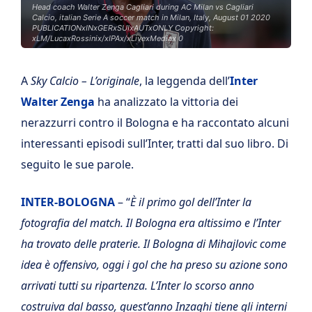
Head coach Walter Zenga Cagliari during AC Milan vs Cagliari
Calcio, italian Serie A soccer match in Milan, Italy, August 01 2020
PUBLICATIONxINxGERxSUIxAUTxONLY Copyright:
xLM/LucaxRossinix/xIPAx/xLivexMediax 0
A
Sky Calcio – L’originale
, la leggenda dell’
Inter
Walter Zenga
ha analizzato la vittoria dei
nerazzurri contro il Bologna e ha raccontato alcuni
interessanti episodi sull’Inter, tratti dal suo libro. Di
seguito le sue parole.
INTER-BOLOGNA
– “
È il primo gol dell’Inter la
fotografia del match. Il Bologna era altissimo e l’Inter
ha trovato delle praterie. Il Bologna di Mihajlovic come
idea è offensivo, oggi i gol che ha preso su azione sono
arrivati tutti su ripartenza. L’Inter lo scorso anno
costruiva dal basso, quest’anno Inzaghi tiene gli interni