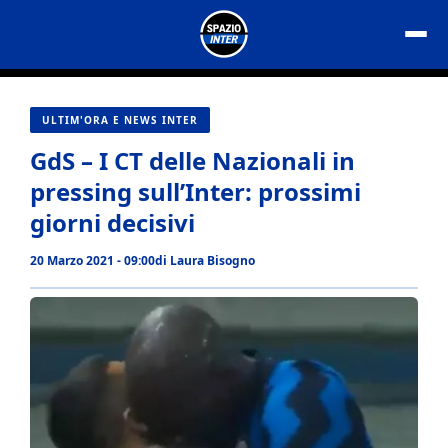
Vai
al
contenuto
ULTIM'ORA E NEWS INTER
GdS – I CT delle Nazionali in
pressing sull’Inter: prossimi
giorni decisivi
20 Marzo 2021 - 09:00
di
Laura Bisogno