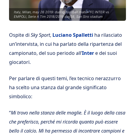
Italy, Milan, may 26 2019: during football match FC INTER vs
EMPOLI, Serie A Tim 2018/2019 day38, San Siro stadium
Ospite di
Sky Sport
,
Luciano Spalletti
ha rilasciato
un’intervista, in cui ha parlato della ripartenza del
campionato, del suo periodo all’
Inter
e dei suoi
giocatori.
Per parlare di questi temi, l’ex tecnico nerazzurro
ha scelto una stanza dal grande significato
simbolico:
“
Mi trovo nella stanza delle maglie. È il luogo della casa
che preferisco, perché mi ricorda quanto può essere
bello il calcio. Mi ha permesso di incontrare campioni e