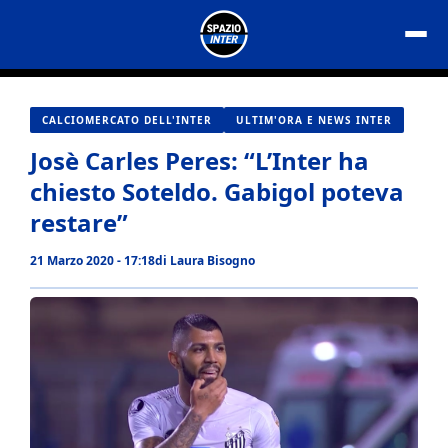
Vai
al
contenuto
CALCIOMERCATO DELL'INTER
ULTIM'ORA E NEWS INTER
Josè Carles Peres: “L’Inter ha
chiesto Soteldo. Gabigol poteva
restare”
21 Marzo 2020 - 17:18
di
Laura Bisogno