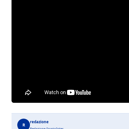
redazione
R
Redazione SpazioInter