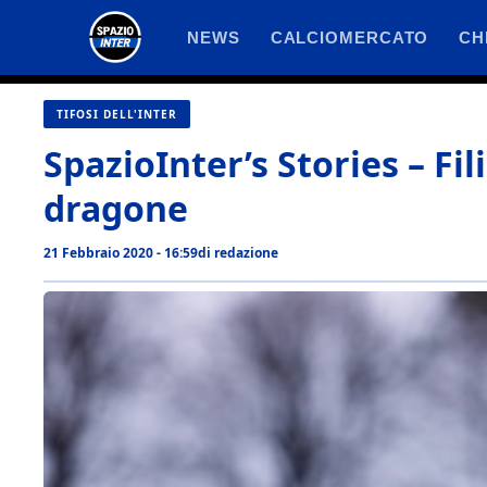
Vai
NEWS
CALCIOMERCATO
CH
al
contenuto
TIFOSI DELL'INTER
SpazioInter’s Stories – Fi
dragone
21 Febbraio 2020 - 16:59
di
redazione