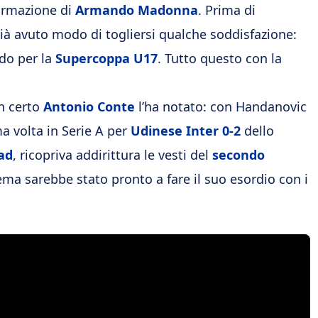
formazione di
Armando Madonna
. Prima di
già avuto modo di togliersi qualche soddisfazione:
do per la
Supercoppa U17
. Tutto questo con la
n certo
Antonio Conte
l’ha notato: con Handanovic
a volta in Serie A per
Udinese Inter 0-2
dello
ad
, ricopriva addirittura le vesti del
secondo
ema sarebbe stato pronto a fare il suo esordio con i