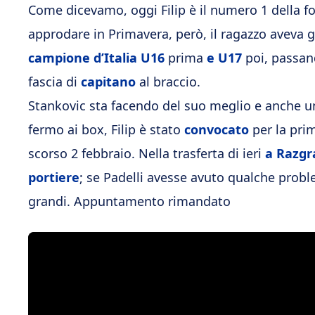
Come dicevamo, oggi Filip è il numero 1 della 
approdare in Primavera, però, il ragazzo aveva 
campione d’Italia U16
prima
e U17
poi, passan
fascia di
capitano
al braccio.
Stankovic sta facendo del suo meglio e anche u
fermo ai box, Filip è stato
convocato
per la prim
scorso 2 febbraio. Nella trasferta di ieri
a Razgr
portiere
; se Padelli avesse avuto qualche probl
grandi. Appuntamento rimandato