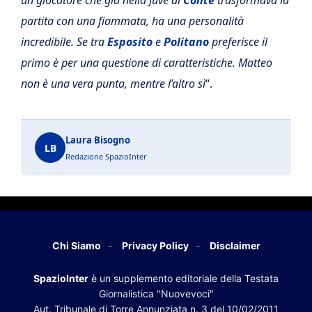
un giocatore che già nella Juve di
Conte
trasformava la
partita con una fiammata, ha una personalità
incredibile. Se tra
Esposito
e
Politano
preferisce il
primo è per una questione di caratteristiche. Matteo
non è una vera punta, mentre l’altro sì
“.
Laura Bisogno
LB
Redazione SpazioInter
Chi Siamo
Privacy Policy
Disclaimer
SpazioInter
è un supplemento editoriale della Testata
Giornalistica "Nuovevoci"
Aut. Tribunale di Torre Annunziata n. 3 del 10/02/2011