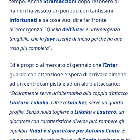
tempo. Anche
Stramaccioni
dopo l’esonero di
Ranieri ha vissuto un periodo con tantissimi
infortunati
e sa cosa vuol dire far fronte
all’emergenza: “
Quella
dell’Inter
è un’emergenza
tangibile, che la
Juve
risente di meno perché ha una
rosa più completa
“.
Ed è proprio al mercato di gennaio che
l’Inter
guarda con attenzione e spera di arrivare almeno
ad un centrocampista e ad un altro attaccante:
“
Sicuramente serve un’alternativa alla coppia d’attacco
Lautaro
–
Lukaku
. Oltre a
Sanchez
, serve un quarto
profilo. Senza nulla togliere a
Lukaku
e
Lautaro
, un
giocatore con caratteristiche diverse può rompere gli
equilibri
.
V
idal è il giocatore per Antonio Conte
. È