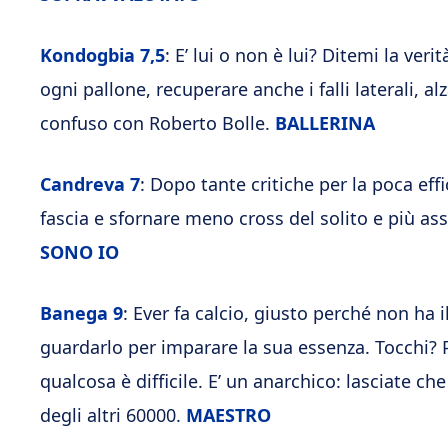
Kondogbia
7,5
: E’ lui o non è lui? Ditemi la v
ogni pallone, recuperare anche i falli laterali, al
confuso con Roberto Bolle.
BALLERINA
Candreva
7
: Dopo tante critiche per la poca effi
fascia e sfornare meno cross del solito e più assis
SONO IO
Banega
9
: Ever fa calcio, giusto perché non ha 
guardarlo per imparare la sua essenza. Tocchi? Po
qualcosa è difficile. E’ un anarchico: lasciate c
degli altri 60000.
MAESTRO