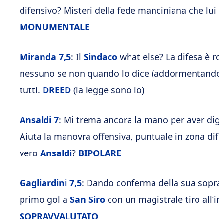
difensivo? Misteri della fede manciniana che lui f
MONUMENTALE
Miranda
7,5
: Il
Sindaco
what else? La difesa è r
nessuno se non quando lo dice (addormentandosi
tutti.
DREED
(la legge sono io)
Ansaldi
7
: Mi trema ancora la mano per aver di
Aiuta la manovra offensiva, puntuale in zona dif
vero
Ansaldi
?
BIPOLARE
Gagliardini
7,5
: Dando conferma della sua soprav
primo gol a
San Siro
con un magistrale tiro all’
SOPRAVVALUTATO