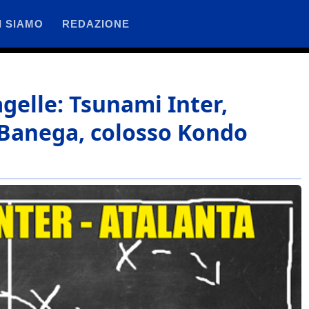
I SIAMO
REDAZIONE
agelle: Tsunami Inter,
 Banega, colosso Kondo