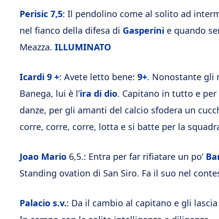
Perisic
7,5
: Il pendolino come al solito ad inte
nel fianco della difesa di
Gasperini
e quando serv
Meazza.
ILLUMINATO
Icardi
9 +
: Avete letto bene:
9+
. Nonostante gli 
Banega, lui è l’
ira di dio
. Capitano in tutto e per
danze, per gli amanti del calcio sfodera un cucch
corre, corre, corre, lotta e si batte per la squad
Joao Mario
6,5.: Entra per far rifiatare un po’
Ba
Standing ovation di San Siro. Fa il suo nel contest
Palacio s.v.
: Da il cambio al capitano e gli lasci