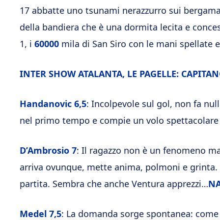
17 abbatte uno tsunami nerazzurro sui bergamasc
della bandiera che è una dormita lecita e conce
1, i
60000
mila di San Siro con le mani spellate e
INTER SHOW ATALANTA, LE PAGELLE: CAPITAN
Handanovic
6,5
: Incolpevole sul gol, non fa nul
nel primo tempo e compie un volo spettacolare 
D’Ambrosio
7
: Il ragazzo non è un fenomeno ma
arriva ovunque, mette anima, polmoni e grinta. In
partita. Sembra che anche Ventura apprezzi…
NA
Medel
7,5
: La domanda sorge spontanea: come s