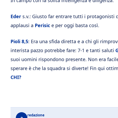
In campo con la solita intelligenza e diligenza.
Eder
s.v.: Giusto far entrare tutti i protagonisti 
applausi a
Perisic
e per oggi basta così.
Pioli
8,5
: Era una sfida diretta e a chi gli rimpr
interista pazzo potrebbe fare: 7-1 e tanti saluti
G
suoi uomini rispondono presente. Non era facile,
sperare è che la squadra si diverte! Fin qui otti
CHI?
redazione