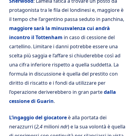
Sherwood
: Lamela fatica a trovare un posto da
protagonista tra le fila dei londinesi e, maggiore è
il tempo che l’argentino passa seduto in panchina,
maggiore sarà la minusvalenza cui andrà
incontro il Tottenham
in caso di cessione del
cartellino. Limitare i danni potrebbe essere una
scelta più saggia e l’affare si chiuderebbe così ad
una cifra inferiore rispetto a quella suddetta. La
formula in discussione è quella del prestito con
diritto di riscatto e i fondi da utilizzare per
l’operazione deriverebbero in gran parte
dalla
cessione di Guarin
.
L’ingaggio del giocatore
è alla portata dei
nerazzurri (
2,4
milioni
ndr
) e la sua volontà è quella
di esprimersi con continuità per rilanciarsi in vista