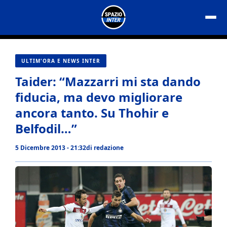
Vai
al
contenuto
ULTIM'ORA E NEWS INTER
Taider: “Mazzarri mi sta dando
fiducia, ma devo migliorare
ancora tanto. Su Thohir e
Belfodil…”
5 Dicembre 2013 - 21:32
di
redazione