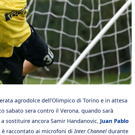
erata agrodolce dell’Olimpico di Torino e in attesa
tto sabato sera contro il Verona, quando sarà
a sostituire ancora Samir Handanovic,
Juan Pablo
 è raccontato ai microfoni di
Inter Channel
durante