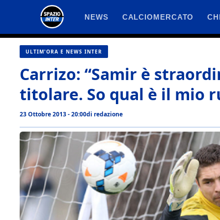
Vai
NEWS
CALCIOMERCATO
CH
al
contenuto
ULTIM'ORA E NEWS INTER
Carrizo: “Samir è straordi
titolare. So qual è il mio
23 Ottobre 2013 - 20:00
di
redazione