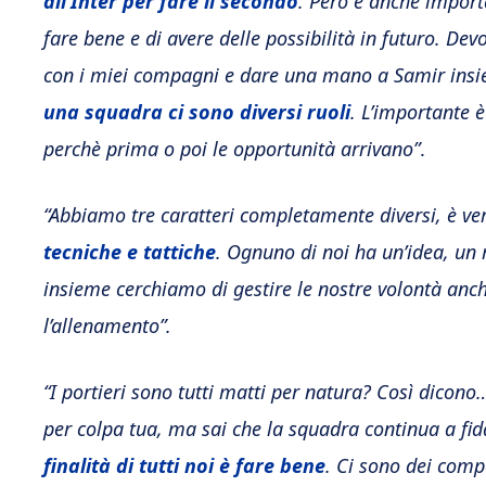
all’Inter per fare il secondo
. Però è anche import
fare bene e di avere delle possibilità in futuro. D
con i miei compagni e dare una mano a Samir insi
una squadra ci sono diversi ruoli
. L’importante è
perchè prima o poi le opportunità arrivano”
.
“Abbiamo tre caratteri completamente diversi, è v
tecniche e tattiche
. Ognuno di noi ha un’idea, un 
insieme cerchiamo di gestire le nostre volontà anch
l’allenamento”.
“I portieri sono tutti matti per natura? Così dicono
per colpa tua, ma sai che la squadra continua a fida
finalità di tutti noi è fare bene
. Ci sono dei comp