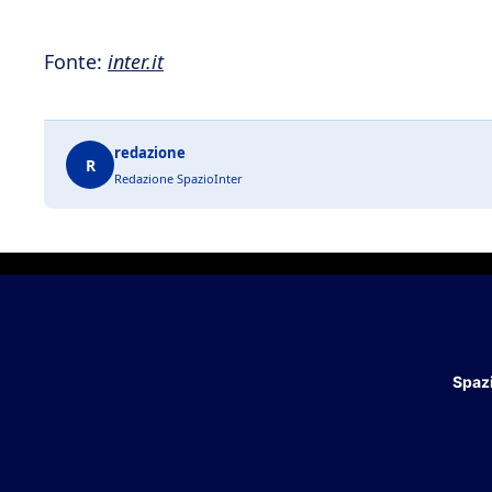
Fonte:
inter.it
redazione
R
Redazione SpazioInter
Spazi