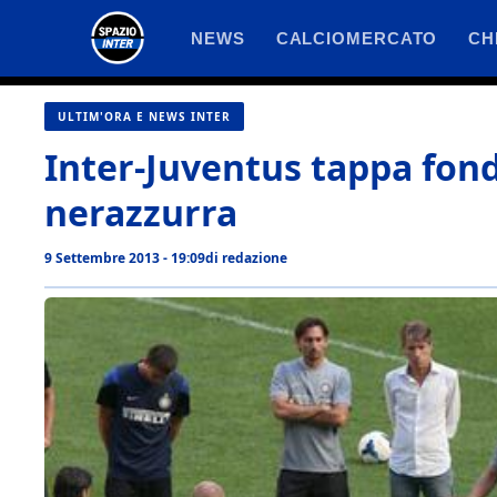
Vai
NEWS
CALCIOMERCATO
CH
al
contenuto
ULTIM'ORA E NEWS INTER
Inter-Juventus tappa fond
nerazzurra
9 Settembre 2013 - 19:09
di
redazione