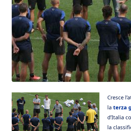
Cresce l’
la
terza 
d’Italia 
la classif