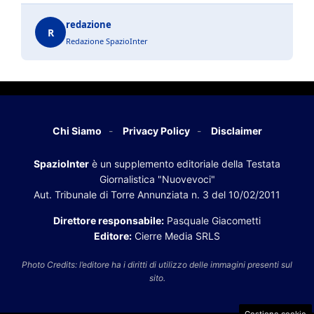
redazione
R
Redazione SpazioInter
Chi Siamo
Privacy Policy
Disclaimer
SpazioInter
è un supplemento editoriale della Testata
Giornalistica "Nuovevoci"
Aut. Tribunale di Torre Annunziata n. 3 del 10/02/2011
Direttore responsabile:
Pasquale Giacometti
Editore:
Cierre Media SRLS
Photo Credits: l’editore ha i diritti di utilizzo delle immagini presenti sul
sito.