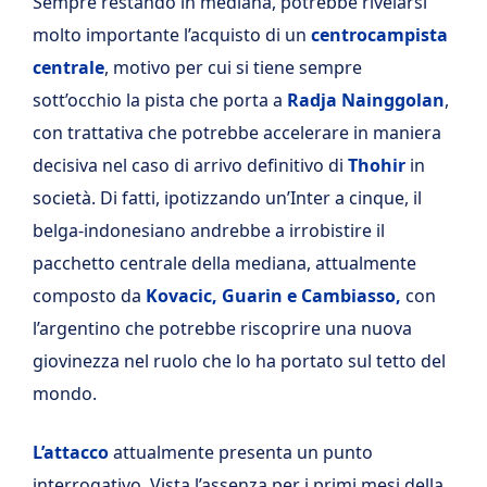
Sempre restando in mediana, potrebbe rivelarsi
molto importante l’acquisto di un
centrocampista
centrale
, motivo per cui si tiene sempre
sott’occhio la pista che porta a
Radja Nainggolan
,
con trattativa che potrebbe accelerare in maniera
decisiva nel caso di arrivo definitivo di
Thohir
in
società. Di fatti, ipotizzando un’Inter a cinque, il
belga-indonesiano andrebbe a irrobistire il
pacchetto centrale della mediana, attualmente
composto da
Kovacic, Guarin e
Cambiasso,
con
l’argentino che potrebbe riscoprire una nuova
giovinezza nel ruolo che lo ha portato sul tetto del
mondo.
L’attacco
attualmente presenta un punto
interrogativo. Vista l’assenza per i primi mesi della