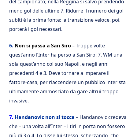
del campionato; nella Reggina si salvò prendendo
meno gol delle ultime 7. Ridurre il numero dei gol
subìti è la prima fonte: la transizione veloce, poi,
porterà i gol necessari.
6.
Non si passa a San Siro
– Troppe volte
quest’anno l’Inter ha perso a San Siro: 7. WM una
sola quest’anno col suo Napoli, e negli anni
precedenti 4 e 3. Deve tornare a imperare il
fattore-casa, per riaccendere un pubblico interista
ultimamente ammosciato da gare altrui troppo
invasive.
7.
Handanovic non si tocca
– Handanovic credeva
che – una volta all’Inter – i tiri in porta non fossero
più di 3 o 4. Lo disse lui stesso, scherzando, che