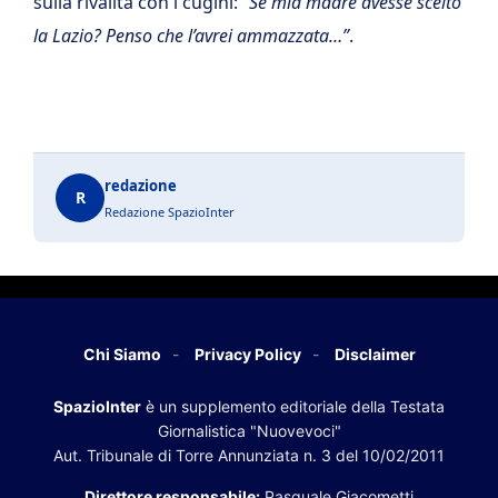
sulla rivalità con i cugini:
“Se mia madre avesse scelto
la Lazio? Penso che l’avrei ammazzata…”
.
redazione
R
Redazione SpazioInter
Chi Siamo
Privacy Policy
Disclaimer
SpazioInter
è un supplemento editoriale della Testata
Giornalistica "Nuovevoci"
Aut. Tribunale di Torre Annunziata n. 3 del 10/02/2011
Direttore responsabile:
Pasquale Giacometti