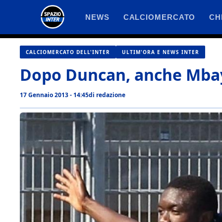
Vai
NEWS
CALCIOMERCATO
CH
al
contenuto
CALCIOMERCATO DELL'INTER
ULTIM'ORA E NEWS INTER
Dopo Duncan, anche Mbaye
17 Gennaio 2013 - 14:45
di
redazione