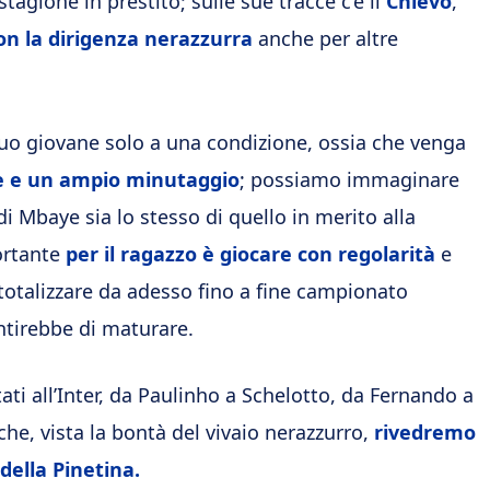
gione in prestito; sulle sue tracce c’è il
Chievo
,
on la dirigenza nerazzurra
anche per altre
 suo giovane solo a una condizione, ossia che venga
e e un ampio minutaggio
; possiamo immaginare
 di Mbaye sia lo stesso di quello in merito alla
ortante
per il ragazzo è giocare con regolarità
e
otalizzare da adesso fino a fine campionato
ntirebbe di maturare.
ti all’Inter, da Paulinho a Schelotto, da Fernando a
che, vista la bontà del vivaio nerazzurro,
rivedremo
 della Pinetina.