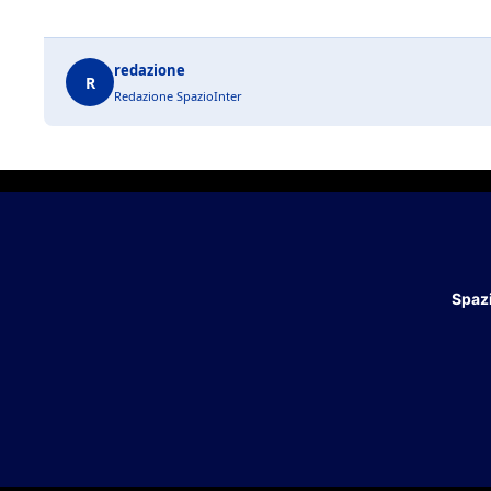
redazione
R
Redazione SpazioInter
Spazi