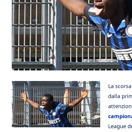
La scorsa
dalla pri
attenzion
campiona
League de