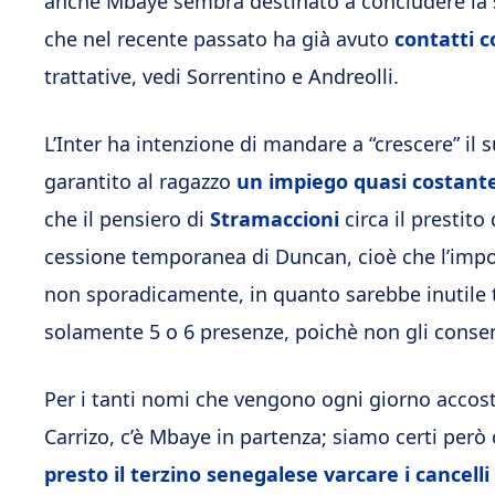
anche Mbaye sembra destinato a concludere la sta
che nel recente passato ha già avuto
contatti c
trattative, vedi Sorrentino e Andreolli.
L’Inter ha intenzione di mandare a “crescere” il
garantito al ragazzo
un impiego quasi costant
che il pensiero di
Stramaccioni
circa il prestito
cessione temporanea di Duncan, cioè che l’imp
non sporadicamente, in quanto sarebbe inutile t
solamente 5 o 6 presenze, poichè non gli conse
Per i tanti nomi che vengono ogni giorno accosta
Carrizo, c’è Mbaye in partenza; siamo certi però 
presto il terzino senegalese varcare i cancelli