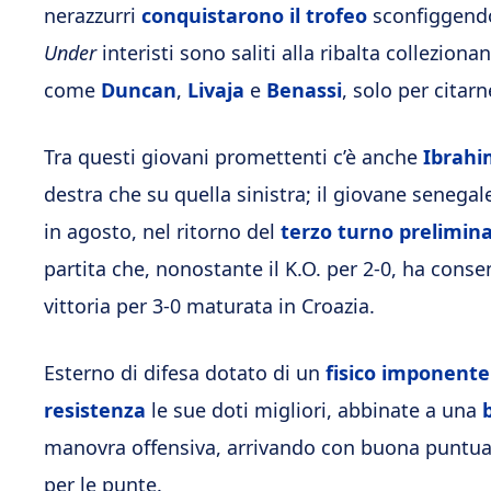
nerazzurri
conquistarono il trofeo
sconfiggendo a
Under
interisti sono saliti alla ribalta collezi
come
Duncan
,
Livaja
e
Benassi
, solo per citarn
Tra questi giovani promettenti c’è anche
Ibrah
destra che su quella sinistra; il giovane senegal
in agosto, nel ritorno del
terzo turno prelimin
partita che, nonostante il K.O. per 2-0, ha consent
vittoria per 3-0 maturata in Croazia.
Esterno di difesa dotato di un
fisico imponente
resistenza
le sue doti migliori, abbinate a una
manovra offensiva, arrivando con buona puntual
per le punte.