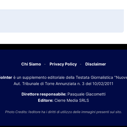
Chi Siamo
Privacy Policy
Disclaimer
oInter
è un supplemento editoriale della Testata Giornalistica "Nuov
Aut. Tribunale di Torre Annunziata n. 3 del 10/02/2011
Direttore responsabile:
Pasquale Giacometti
Editore:
Cierre Media SRLS
Photo Credits: l’editore ha i diritti di utilizzo delle immagini presenti sul sito.