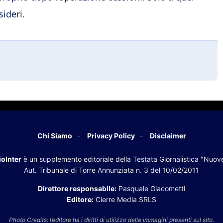
sideri.
Chi Siamo
Privacy Policy
Disclaimer
oInter
è un supplemento editoriale della Testata Giornalistica "Nuov
Aut. Tribunale di Torre Annunziata n. 3 del 10/02/2011
Direttore responsabile:
Pasquale Giacometti
Editore:
Cierre Media SRLS
Photo Credits: l’editore ha i diritti di utilizzo delle immagini presenti sul sito.