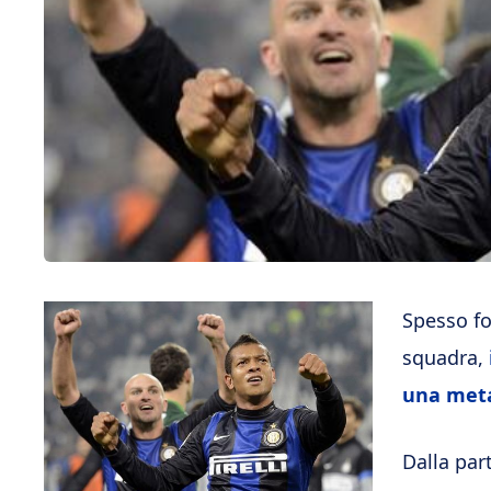
Spesso fo
squadra,
una met
Dalla par