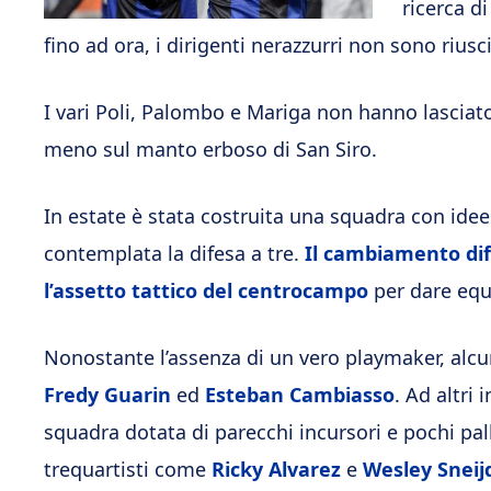
ricerca d
fino ad ora, i dirigenti nerazzurri non sono rius
I vari Poli, Palombo e Mariga non hanno lasciato
meno sul manto erboso di San Siro.
In estate è stata costruita una squadra con idee
contemplata la difesa a tre.
Il cambiamento dif
l’assetto tattico del centrocampo
per dare equi
Nonostante l’assenza di un vero playmaker, alcuni
Fredy Guarin
ed
Esteban Cambiasso
. Ad altri
squadra dotata di parecchi incursori e pochi pal
trequartisti come
Ricky Alvarez
e
Wesley Sneij