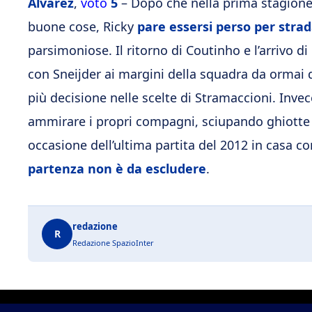
Alvarez
,
voto
5
– Dopo che nella prima stagione i
buone cose, Ricky
pare essersi perso per stra
parsimoniose. Il ritorno di Coutinho e l’arrivo d
con Sneijder ai margini della squadra da ormai 
più decisione nelle scelte di Stramaccioni. Invec
ammirare i propri compagni, sciupando ghiotte 
occasione dell’ultima partita del 2012 in casa co
partenza non è da escludere
.
redazione
R
Redazione SpazioInter