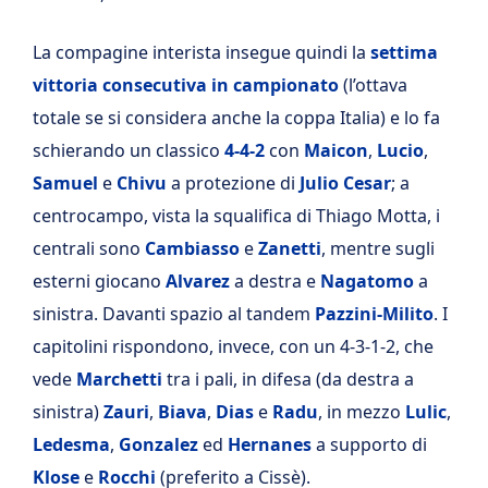
La compagine interista insegue quindi la
settima
vittoria consecutiva in campionato
(l’ottava
totale se si considera anche la coppa Italia) e lo fa
schierando un classico
4-4-2
con
Maicon
,
Lucio
,
Samuel
e
Chivu
a protezione di
Julio Cesar
; a
centrocampo, vista la squalifica di Thiago Motta, i
centrali sono
Cambiasso
e
Zanetti
, mentre sugli
esterni giocano
Alvarez
a destra e
Nagatomo
a
sinistra. Davanti spazio al tandem
Pazzini-Milito
. I
capitolini rispondono, invece, con un 4-3-1-2, che
vede
Marchetti
tra i pali, in difesa (da destra a
sinistra)
Zauri
,
Biava
,
Dias
e
Radu
, in mezzo
Lulic
,
Ledesma
,
Gonzalez
ed
Hernanes
a supporto di
Klose
e
Rocchi
(preferito a Cissè).