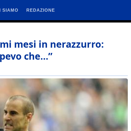
I SIAMO
REDAZIONE
imi mesi in nerazzurro:
apevo che…”