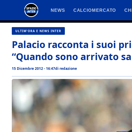
Vai
NEWS
CALCIOMERCATO
CH
al
contenuto
ULTIM'ORA E NEWS INTER
Palacio racconta i suoi pr
“Quando sono arrivato s
15 Dicembre 2012 - 16:47
di
redazione