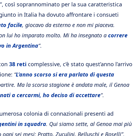
a”, così soprannominato per la sua caratteristica
 giunto in Italia ha dovuto affrontare i consueti
ato facile
, giocavo da esterno e non mi piaceva.
on lui ho imparato molto. Mi ha insegnato a
correre
vo in Argentina
“
.
 con
38 reti
complessive, c’è stato quest’anno l’arrivo
gione:
“
L’anno scorso si era parlato di questa
artire. Ma la scorsa stagione è andata male, il Genoa
ati a cercarmi, ho deciso di accettare
“
.
umerosa colonia di connazionali presenti ad
gentini in squadra
. Qui siamo sette, al Genoa mai più
ogni sei mesi: Pratto, Zuculini, Belluschi e Boselli”
.