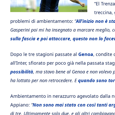
“El Trenz
treccina,
problemi di ambientamento:
“
All’inizio non è st
Gasperini poi mi ha insegnato a marcare meglio, c
sulla fascia e poi attaccare, questo non lo face
Dopo le tre stagioni passate al
Genoa
, condite
all’Inter, sfiorato per poco già nella passata sta
possibilità
, ma stavo bene al Genoa e non volevo p
ha lottato per non retrocedere. E
quando sono torn
Ambientamento in nerazzurro agevolato dalla n
Appiano:
“
Non sono mai stato con così tanti ar
di tre. Ultimamente solo due, e gli altri cambiavano 