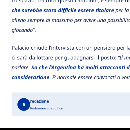
Lo spazio, tra tutti questi campioni, è sempre di
che sarebbe stato difficile essere titolare
per la
alleno sempre al massimo per avere una possibilit
giocando”
.
Palacio chiude l’intervista con un pensiero per 
ci sarà da lottare per guadagnarsi il posto:
“Il m
parlare.
So che l’Argentina ha molti attaccanti d
considerazione
. E’ normale essere convocati a volt
redazione
R
Redazione SpazioInter