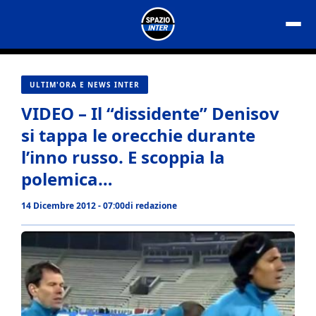
Vai
al
contenuto
ULTIM'ORA E NEWS INTER
VIDEO – Il “dissidente” Denisov
si tappa le orecchie durante
l’inno russo. E scoppia la
polemica…
14 Dicembre 2012 - 07:00
di
redazione