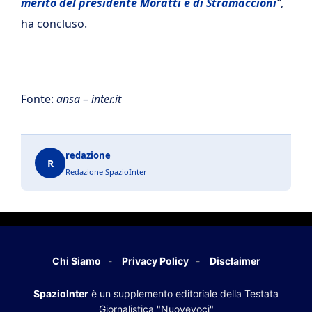
merito del presidente Moratti e di Stramaccioni
“
,
ha concluso.
Fonte:
ansa
–
inter.it
redazione
R
Redazione SpazioInter
Chi Siamo
Privacy Policy
Disclaimer
SpazioInter
è un supplemento editoriale della Testata
Giornalistica "Nuovevoci"