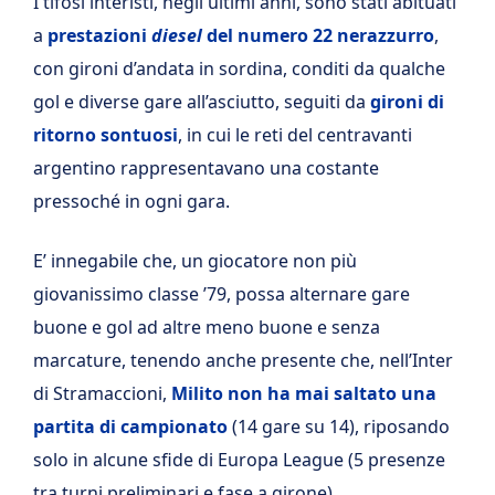
I tifosi interisti, negli ultimi anni, sono stati abituati
a
prestazioni
diesel
del numero 22 nerazzurro
,
con gironi d’andata in sordina, conditi da qualche
gol e diverse gare all’asciutto, seguiti da
gironi di
ritorno sontuosi
, in cui le reti del centravanti
argentino rappresentavano una costante
pressoché in ogni gara.
E’ innegabile che, un giocatore non più
giovanissimo classe ’79, possa alternare gare
buone e gol ad altre meno buone e senza
marcature, tenendo anche presente che, nell’Inter
di Stramaccioni,
Milito non ha mai saltato una
partita di campionato
(14 gare su 14), riposando
solo in alcune sfide di Europa League (5 presenze
tra turni preliminari e fase a girone).