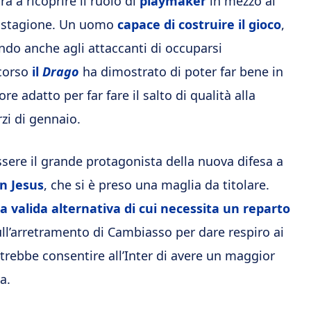
à a ricoprire il ruolo di
playmaker
in mezzo al
io stagione. Un uomo
capace di costruire il gioco
,
endo anche agli attaccanti di occuparsi
corso
il
Drago
ha dimostrato di poter far bene in
re adatto per far fare il salto di qualità alla
rzi di gennaio.
sere il grande protagonista della nuova difesa a
n Jesus
, che si è preso una maglia da titolare.
la valida alternativa di cui necessita un reparto
sull’arretramento di Cambiasso per dare respiro ai
potrebbe consentire all’Inter di avere un maggior
a.