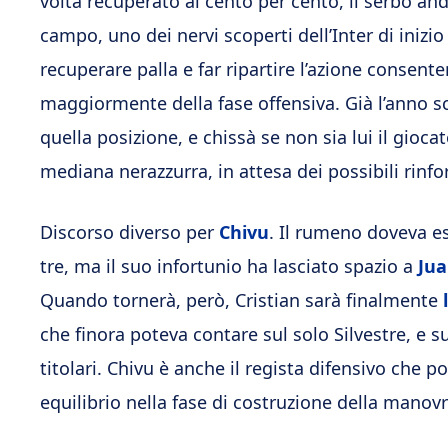
volta recuperato al cento per cento, il serbo andr
campo, uno dei nervi scoperti dell’Inter di iniz
recuperare palla e far ripartire l’azione consent
maggiormente della fase offensiva. Già l’anno s
quella posizione, e chissà se non sia lui il giocato
mediana nerazzurra, in attesa dei possibili rinfo
Discorso diverso per
Chivu
. Il rumeno doveva es
tre, ma il suo infortunio ha lasciato spazio a
Jua
Quando tornerà, però, Cristian sarà finalmente
che finora poteva contare sul solo Silvestre, e 
titolari. Chivu è anche il regista difensivo che 
equilibrio nella fase di costruzione della manovr