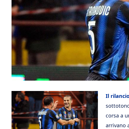
Il rilanc
sottotono
corsa a u
arrivano 