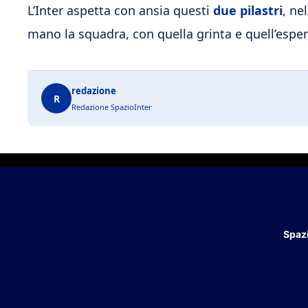
L’Inter aspetta con ansia questi
due pilastri
, ne
mano la squadra, con quella grinta e quell’esper
redazione
R
Redazione SpazioInter
Spazi