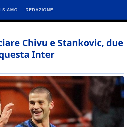
I SIAMO
REDAZIONE
iare Chivu e Stankovic, due
questa Inter