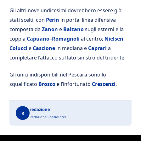
Gli altri nove undicesimi dovrebbero essere già
stati scelti, con
Perin
in porta, linea difensiva
composta da
Zanon
e
Balzano
sugli esterni e la
coppia
Capuano
–
Romagnoli
al centro;
Nielsen
,
Colucci
e
Cascione
in mediana e
Caprari
a
completare l’attacco sul lato sinistro del tridente.
Gli unici indisponibili nel Pescara sono lo
squalificato
Brosco
e l’infortunato
Crescenzi
.
redazione
R
Redazione SpazioInter