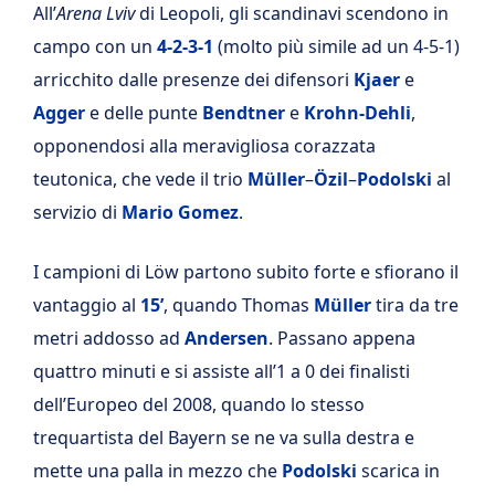
All’
Arena Lviv
di Leopoli, gli scandinavi scendono in
campo con un
4-2-3-1
(molto più simile ad un 4-5-1)
arricchito dalle presenze dei difensori
Kjaer
e
Agger
e delle punte
Bendtner
e
Krohn-Dehli
,
opponendosi alla meravigliosa corazzata
teutonica, che vede il trio
Müller
–
Özil
–
Podolski
al
servizio di
Mario Gomez
.
I campioni di Löw partono subito forte e sfiorano il
vantaggio al
15’
, quando Thomas
Müller
tira da tre
metri addosso ad
Andersen
. Passano appena
quattro minuti e si assiste all’1 a 0 dei finalisti
dell’Europeo del 2008, quando lo stesso
trequartista del Bayern se ne va sulla destra e
mette una palla in mezzo che
Podolski
scarica in