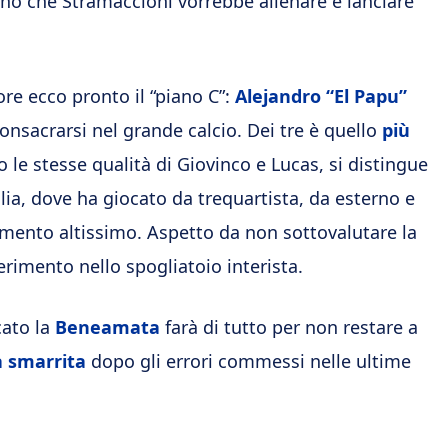
ho che Stramaccioni vorrebbe allenare e lanciare
tore ecco pronto il “piano C”:
Alejandro “El Papu”
consacrarsi nel grande calcio. Dei tre è quello
più
 le stesse qualità di Giovinco e Lucas, si distingue
lia, dove ha giocato da trequartista, da esterno e
ento altissimo. Aspetto da non sottovalutare la
erimento nello spogliatoio interista.
cato la
Beneamata
farà di tutto per non restare a
à smarrita
dopo gli errori commessi nelle ultime