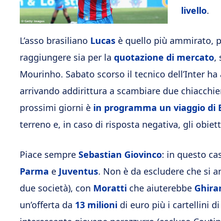
livello
.
L’asso brasiliano
Lucas
è quello più ammirato, pi
raggiungere sia per la
quotazione di mercato
,
Mourinho. Sabato scorso il tecnico dell’Inter ha 
arrivando addirittura a scambiare due chiacchier
prossimi giorni è
in programma un viaggio di B
terreno e, in caso di risposta negativa, gli obiett
Piace sempre
Sebastian Giovinco
: in questo ca
Parma
e
Juventus
. Non è da escludere che si ar
due società), con
Moratti
che aiuterebbe
Ghira
un’offerta da
13 milioni
di euro più i cartellini d