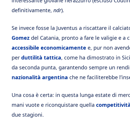
interessante giovane nerazzurro (escluso Coutin
definitivamente,
ndr
).
Se invece fosse la Juventus a riscattare il calcia
Gomez
del Catania, pronto a fare le valigie e a 
accessibile economicamente
e, pur non avendo
per
duttilità tattica
, come ha dimostrato in Sici
da seconda punta, garantendo sempre un rendim
nazionalità argentina
che ne faciliterebbe l’ins
Una cosa è certa: in questa lunga estate di mer
mani vuote e riconquistare quella
competitivit
due stagioni.