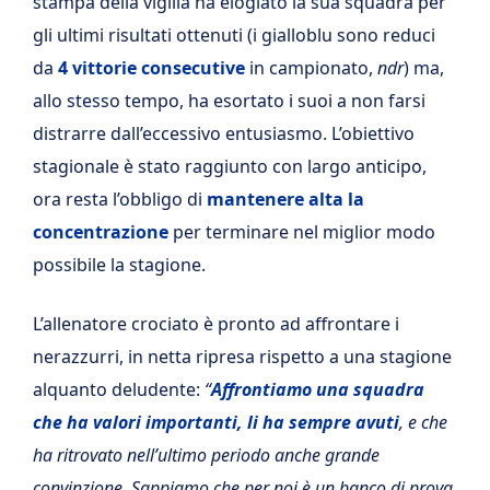
stampa della vigilia ha elogiato la sua squadra per
gli ultimi risultati ottenuti (i gialloblu sono reduci
da
4 vittorie consecutive
in campionato,
ndr
) ma,
allo stesso tempo, ha esortato i suoi a non farsi
distrarre dall’eccessivo entusiasmo. L’obiettivo
stagionale è stato raggiunto con largo anticipo,
ora resta l’obbligo di
mantenere alta la
concentrazione
per terminare nel miglior modo
possibile la stagione.
L’allenatore crociato è pronto ad affrontare i
nerazzurri, in netta ripresa rispetto a una stagione
alquanto deludente:
“
Affrontiamo una squadra
che ha valori importanti, li ha sempre avuti
, e che
ha ritrovato nell’ultimo periodo anche grande
convinzione. Sappiamo che per noi è un banco di prova