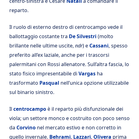
centro-sinistra e Cesare
Natali
a comandare il
reparto.
Il ruolo di esterno destro di centrocampo vede il
ballottaggio costante tra
De Silvestri
(molto
brillante nelle ultime uscite,
ndr
) e
Cassani
, spesso
preferito all’ex laziale, anche per i trascorsi
palermitani con Rossi allenatore. Sull’altra fascia, lo
stato fisico impresentabile di
Vargas
ha
trasformato
Pasqual
nell’unica opzione utilizzabile
sul binario sinistro.
Il
centrocampo
è il reparto più disfunzionale dei
viola; un settore monco e costruito con poco senso
da
Corvino
nel mercato estivo e non corretto in
quello invernale.
Behrami
,
Lazzari
,
Olivera
prima