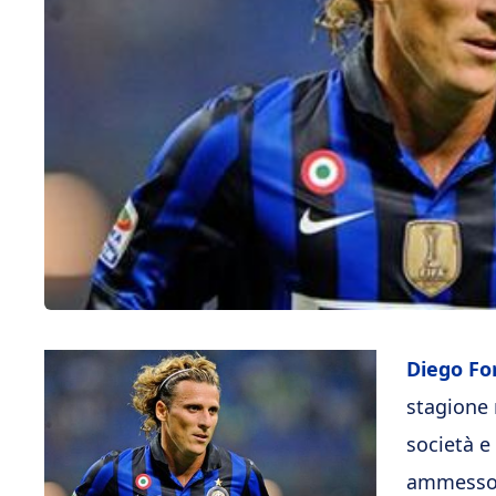
Diego Fo
stagione n
società e 
ammess