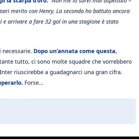
li la scarpa d’oro.
“Non me lo sarei mai aspettato
–
a pari merito con Henry. La seconda ho battuto ancora
e arrivare a fare 32 gol in una stagione è stato
i necessarie.
Dopo un’annata come questa,
ante tutto, ci sono molte squadre che vorrebbero
l’Inter riuscirebbe a guadagnarci una gran cifra.
perarlo.
Forse…