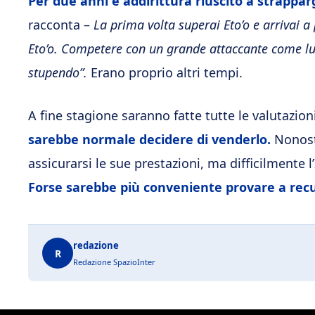
Per due anni è addirittura riuscito a strapparg
racconta –
La prima volta superai Eto’o e arrivai 
Eto’o. Competere con un grande attaccante come lui 
stupendo”.
Erano proprio altri tempi.
A fine stagione saranno fatte tutte le valutazion
sarebbe normale decidere di venderlo.
Nonost
assicurarsi le sue prestazioni, ma difficilmente 
Forse sarebbe più conveniente provare a recu
redazione
R
Redazione SpazioInter