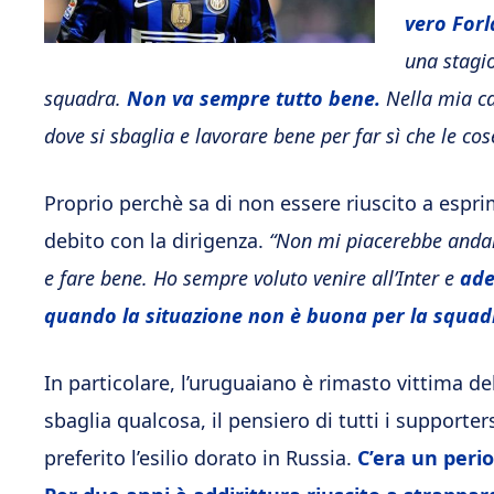
vero Forl
una stagio
squadra.
Non va sempre tutto bene.
Nella mia car
dove si sbaglia e lavorare bene per far sì che le co
Proprio perchè sa di non essere riuscito a espri
debito con la dirigenza.
“Non mi piacerebbe andare 
e fare bene. Ho sempre voluto venire all’Inter e
ade
quando la situazione non è buona per la squad
In particolare, l’uruguaiano è rimasto vittima d
sbaglia qualcosa, il pensiero di tutti i support
preferito l’esilio dorato in Russia.
C’era un peri