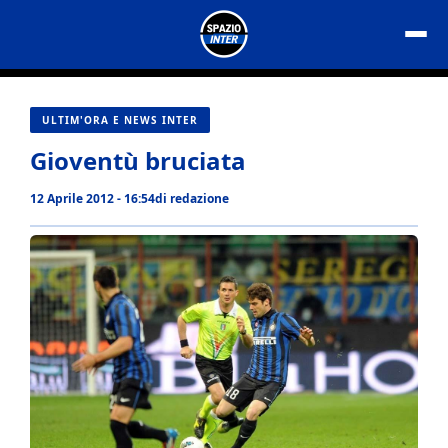
Vai
al
contenuto
ULTIM'ORA E NEWS INTER
Gioventù bruciata
12 Aprile 2012 - 16:54
di
redazione