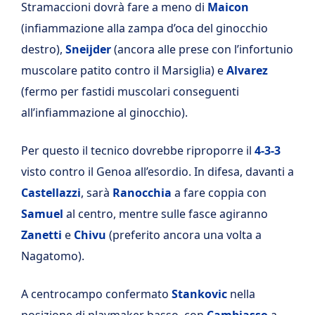
Stramaccioni dovrà fare a meno di
Maicon
(infiammazione alla zampa d’oca del ginocchio
destro),
Sneijder
(ancora alle prese con l’infortunio
muscolare patito contro il Marsiglia) e
Alvarez
(fermo per fastidi muscolari conseguenti
all’infiammazione al ginocchio).
Per questo il tecnico dovrebbe riproporre il
4-3-3
visto contro il Genoa all’esordio. In difesa, davanti a
Castellazzi
, sarà
Ranocchia
a fare coppia con
Samuel
al centro, mentre sulle fasce agiranno
Zanetti
e
Chivu
(preferito ancora una volta a
Nagatomo).
A centrocampo confermato
Stankovic
nella
posizione di playmaker basso, con
Cambiasso
a