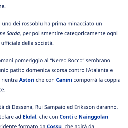
ne.
 uno dei rossoblu ha prima minacciato un
ne Sarda
, per poi smentire categoricamente ogni
ufficiale della società.
omani pomeriggio al “Nereo Rocco” sembrano
tunio patito domenica scorsa contro l’Atalanta e
a rientra
Astori
che con
Canini
comporrà la coppia
ce.
ità di Dessena, Rui Sampaio ed Eriksson daranno,
itolare ad
Ekdal
, che con
Conti
e
Nainggolan
tridente formato da
Cossu
, che agirà da