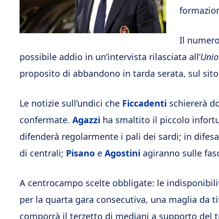
formazio
Il numero
possibile addio in un’intervista rilasciata all’
Unio
proposito di abbandono in tarda serata, sul sito 
Le notizie sull’undici che
Ficcadenti
schiererà d
confermate.
Agazzi
ha smaltito il piccolo infor
difenderà regolarmente i pali dei sardi; in difes
di centrali;
Pisano
e
Agostini
agiranno sulle fas
A centrocampo scelte obbligate: le indisponibil
per la quarta gara consecutiva, una maglia da t
comporrà il terzetto di mediani a supporto del 