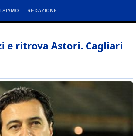
I SIAMO
REDAZIONE
 e ritrova Astori. Cagliari