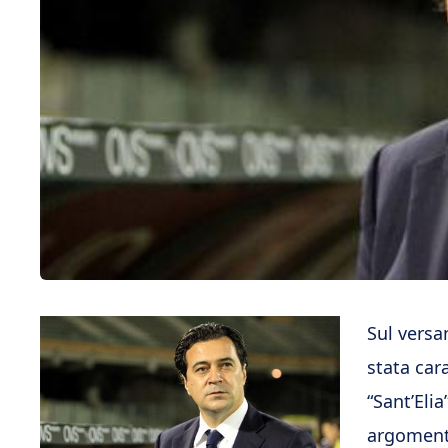
Sul versan
stata car
“Sant’Eli
argomenti