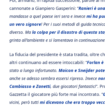
Poi, arrivano, in rapida successione, parole al m
cannonate a Gianpiero Gasperini: “
Ranieri è un
mandasse a quel paese ieri sera e invece
mi ha pur
un vero signore
! Per i suoi metodi di guida tecnic
diverso. Ma
la colpa per il disastro di questa st
grinta all’ambiente e si lamentava in continuazione
La fiducia del presidente è stata tradita, oltre 
altri continuano ad essere intoccabili: “
Forlan è 
stato a lungo infortunato.
Maicon e Sneijder pote
anche se adesso sembra essersi ripreso. Invece
non
Cambiasso e Zanetti
, due giocatori fantastici
“. P
Gazzetta il giocatore più forte mai incontrato. “
G
vicini, però tutti
mi dicevano che era troppo vec