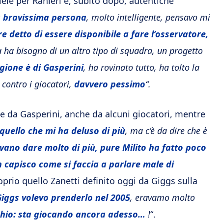
iele per Ranieri e, subito dopo, autentiche
a bravissima persona
, molto intelligente, pensavo mi
e detto di essere disponibile a fare l’osservatore,
a ha bisogno di un altro tipo di squadra, un progetto
agione è di Gasperini
, ha rovinato tutto, ha tolto la
 contro i giocatori,
davvero pessimo
“.
che da Gasperini, anche da alcuni giocatori, mentre
quello che mi ha deluso di più
, ma c’è da dire che è
vano dare molto di più, pure Milito ha fatto poco
 capisco come si faccia a parlare male di
roprio quello Zanetti definito oggi da Giggs sulla
iggs volevo prenderlo nel 2005
, eravamo molto
chio: sta giocando ancora adesso…
!
“.