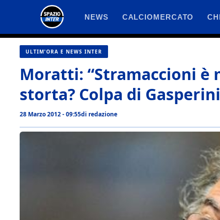
Vai
NEWS
CALCIOMERCATO
CH
al
contenuto
ULTIM'ORA E NEWS INTER
Moratti: “Stramaccioni è 
storta? Colpa di Gasperini
28 Marzo 2012 - 09:55
di
redazione