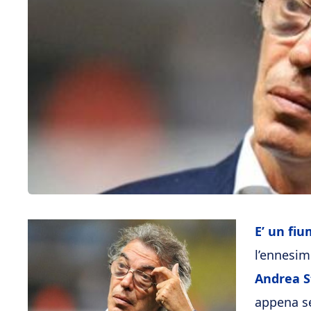
E’ un fi
l’ennesi
Andrea S
appena se