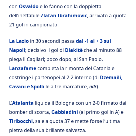
con
Osvaldo
e lo fanno con la doppietta
dell’ineffabile
Zlatan Ibrahimovic
, arrivato a quota
21 gol in campionato.
La Lazio
in 30 secondi passa
dal -1 al + 3 sul
Napoli
; decisivo il gol di
Diakitè
che al minuto 88
piega il Cagliari; poco dopo, al San Paolo,
Lanzafame
completa la rimonta del Catania e
costringe i partenopei al 2-2 interno (di
Dzemaili,
Cavani e Spolli
le altre marcature,
ndr
).
L’
Atalanta
liquida il Bologna con un 2-0 firmato dai
bomber di scorta,
Gabbiadini
(al primo gol in A) e
Tiribocchi
, sale a quota 37 e mette forse l’ultima
pietra della sua brillante salvezza.