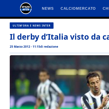
Vai
NEWS
CALCIOMERCATO
CH
al
contenuto
ULTIM'ORA E NEWS INTER
Il derby d’Italia visto da 
25 Marzo 2012 - 11:15
di
redazione