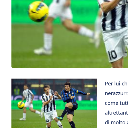
Per lui c
nerazzurr
come tutte
altrettan
di molto 