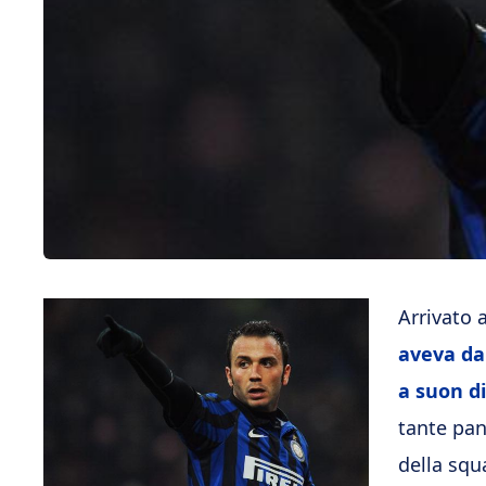
Arrivato 
aveva da
a suon di
tante pan
della squ