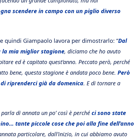
ta facendo un grande campionato, ma noi
ogna scendere in campo con un piglio diverso
e quindi Giampaolo lavora per dimostrarlo: “
Dal
 la mia miglior stagione
, diciamo che ho avuto
pitare ed è capitato quest’anno. Peccato però, perché
fatto bene, questa stagione è andata poco bene.
Però
di riprenderci già da domenica
. E di tornare a
 parla di annata un po’ così è perché
ci sono state
chino… tante piccole cose che poi alla fine dell’anno
’annata particolare, dall’inizio, in cui abbiamo avuto