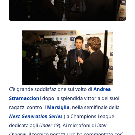
C’è grande soddisfazione sul volto di
Andrea
Stramaccioni
dopo la splendida vittoria dei suoi
ragazzi contro il
Marsiglia
, nella semifinale della
Next Generation Series
(la Champions League
dedicata agli
Under 19
). Ai microfoni di
Inter
Channel
, il tecnico nerazzurro ha commentato così