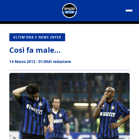
Vai
al
contenuto
ULTIM'ORA E NEWS INTER
Così fa male…
14 Marzo 2012 - 01:00
di
redazione