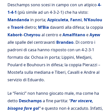
Deschamps sono scesi in campo con un atipico
4-
1-4-1
(più simile ad un 4-3-2-1) che ha visto:
Mandanda
in porta;
Azpiculeta
,
Fanni
,
N’Koulou
e
Traorè
dietro;
M’Bia
davanti alla difesa; la coppia
Kaborè
–
Cheyrou
al centro e
Amalfitano
e
Ayew
alle spalle del centravanti
Brandao
. Di contro i
padroni di casa hanno risposto con un 4-2-3-1
formato da: Ochoa in porta; Lippini, Medjani,
Poulard e Bouhours in difesa; la coppia Pierazzi –
Mostefa sulla mediana e Tiberi, Cavalli e Andre al
servizio di Eduardo.
Le “Fenici” non hanno giocato male, ma come ha
detto
Deschamps
a fine partita:
“
Per vincere,
bisogna fare gol
“
e questo non è accaduto. Infatti,