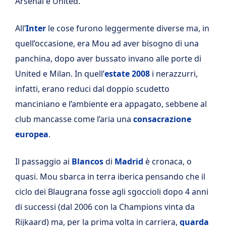
Arsenal e United.
All’
Inter
le cose furono leggermente diverse ma, in
quell’occasione, era Mou ad aver bisogno di una
panchina, dopo aver bussato invano alle porte di
United e Milan. In quell’
estate 2008
i nerazzurri,
infatti, erano reduci dal doppio scudetto
manciniano e l’ambiente era appagato, sebbene al
club mancasse come l’aria una
consacrazione
europea
.
Il passaggio ai
Blancos
di
Madrid
è cronaca, o
quasi. Mou sbarca in terra iberica pensando che il
ciclo dei Blaugrana fosse agli sgoccioli dopo 4 anni
di successi (dal 2006 con la Champions vinta da
Rijkaard) ma, per la prima volta in carriera,
guarda